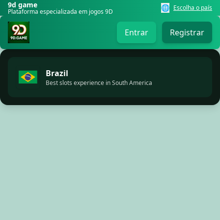
9d game
🌐
Escolha o país
Plataforma especializada em jogos 9D
Entrar
Registrar
Brazil
Best slots experience in South America