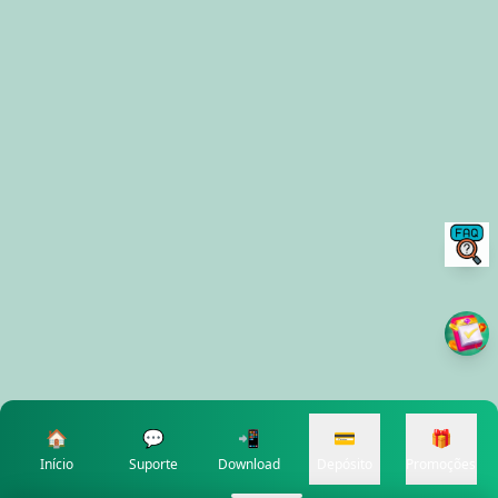
🏠
💬
📲
💳
🎁
Início
Suporte
Download
Depósito
Promoções